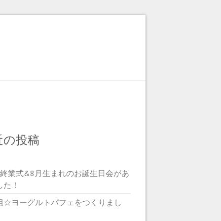
近の投稿
期終業式&8月生まれのお誕生日会があ
した！
組☆ヨーグルトパフェをつくりまし