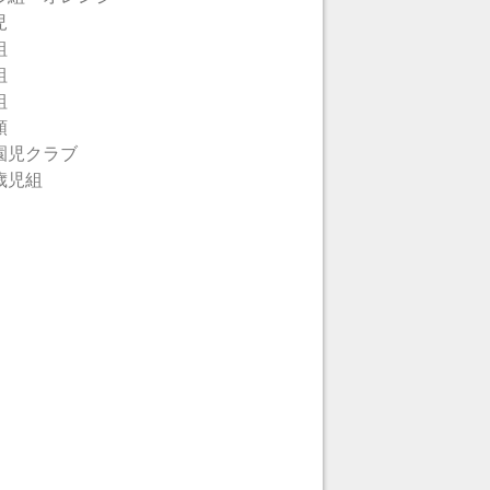
児
組
組
組
類
園児クラブ
歳児組