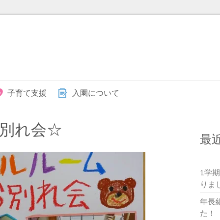
子育て支援
入園について
別れ会☆
最
1学
りま
年長
た！