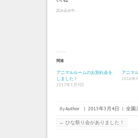
いいね:
て
o
て
T
o
G
w
k
o
読み込み中...
i
で
o
t
共
g
t
有
l
e
す
e
r
る
+
で
に
で
共
は
共
有
ク
有
(
リ
(
新
ッ
新
し
ク
し
い
し
い
ウ
て
ウ
ィ
く
ィ
関連
ン
だ
ン
ド
さ
ド
ウ
い
ウ
アニマルルームのお別れ会を
アニマ
で
(
で
しました！
2016年
開
新
開
き
し
き
2017年3月9日
ま
い
ま
す
ウ
す
)
ィ
)
ン
ド
ウ
By
Author
|
2015年3月4日
|
全園
で
開
き
ま
←
ひな祭り会がありました！
す
)