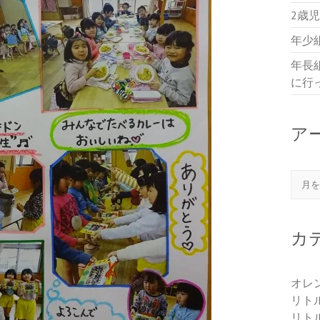
2歳
年少
年長
に行
ア
アー
カ
オレ
リト
リト