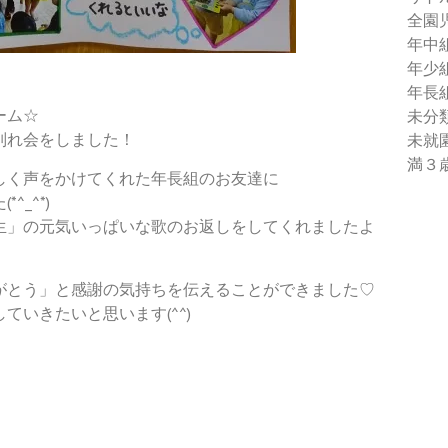
全園
年中
年少
年長
ーム☆
未分
別れ会をしました！
未就
満３
しく声をかけてくれた年長組のお友達に
_^*)
生」の元気いっぱいな歌のお返しをしてくれましたよ
がとう」と感謝の気持ちを伝えることができました♡
いきたいと思います(^^)