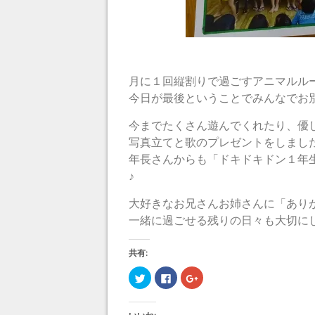
月に１回縦割りで過ごすアニマルル
今日が最後ということでみんなでお
今までたくさん遊んでくれたり、優
写真立てと歌のプレゼントをしました(*^
年長さんからも「ドキドキドン１年
♪
大好きなお兄さんお姉さんに「あり
一緒に過ごせる残りの日々も大切にして
共有:
ク
F
ク
リ
a
リ
ッ
c
ッ
ク
e
ク
し
b
し