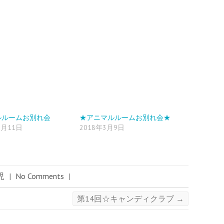
ルルームお別れ会
★アニマルルームお別れ会★
3月11日
2018年3月9日
児
|
No Comments
|
第14回☆キャンディクラブ
→