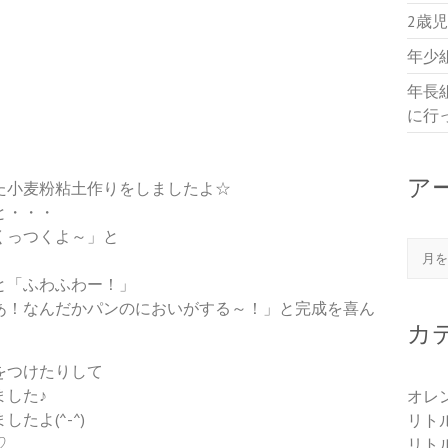
2歳
年少
年長
に行
ア
た小麦粉粘土作りをしましたよ☆
と・・・
くっつくよ～」と
アー
と「ふわふわー！」
あ！なんだかパンのにおいがする～！」と完成を喜ん
カ
をつけたりして
ました♪
オレ
たよ(^-^)
リト
♡
リト