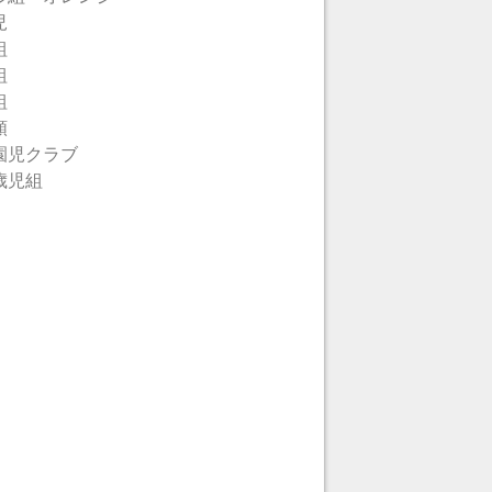
児
組
組
組
類
園児クラブ
歳児組