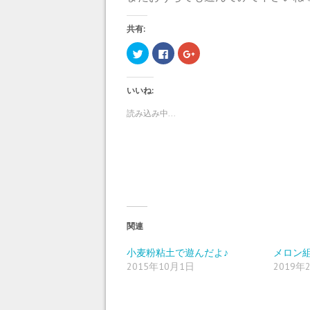
共有:
ク
F
ク
リ
a
リ
ッ
c
ッ
ク
e
ク
し
b
し
いいね:
て
o
て
T
o
G
w
k
o
読み込み中...
i
で
o
t
共
g
t
有
l
e
す
e
r
る
+
で
に
で
共
は
共
有
ク
有
(
リ
(
新
ッ
新
し
ク
し
い
し
い
ウ
て
ウ
ィ
く
ィ
関連
ン
だ
ン
ド
さ
ド
ウ
い
ウ
小麦粉粘土で遊んだよ♪
メロン
で
(
で
2015年10月1日
2019年
開
新
開
き
し
き
ま
い
ま
す
ウ
す
)
ィ
)
ン