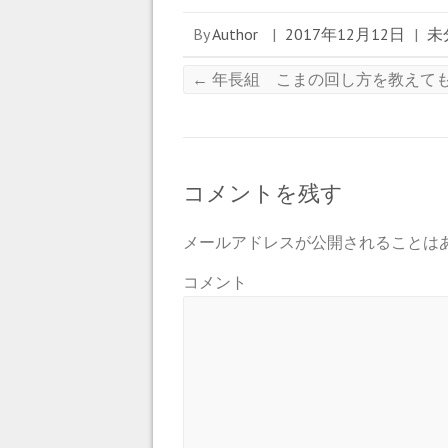
ド
ウ
By
Author
|
2017年12月12日
|
未
で
開
き
ま
←
年長組 こまの回し方を教えて
す
)
コメントを残す
メールアドレスが公開されることは
コメント