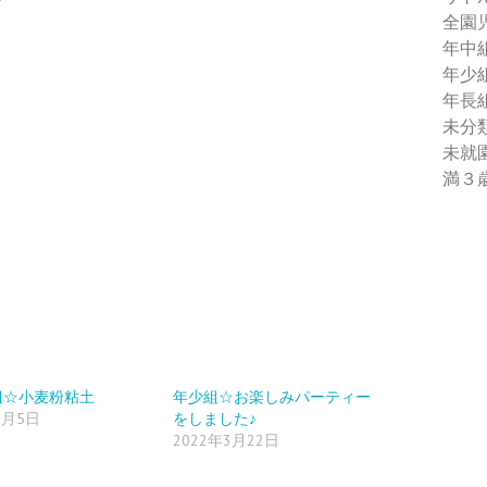
全園
年中
年少
年長
未分
未就
満３
組☆小麦粉粘土
年少組☆お楽しみパーティー
2月5日
をしました♪
2022年3月22日