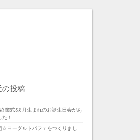
近の投稿
期終業式&8月生まれのお誕生日会があ
した！
組☆ヨーグルトパフェをつくりまし