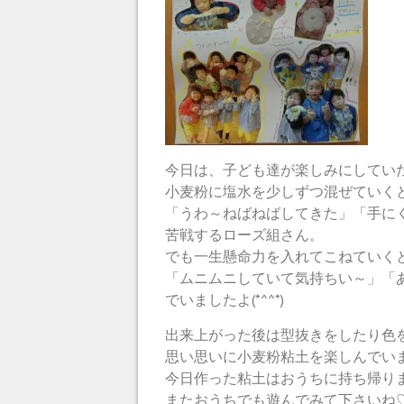
今日は、子ども達が楽しみにしてい
小麦粉に塩水を少しずつ混ぜていく
「うわ～ねばねばしてきた」「手に
苦戦するローズ組さん。
でも一生懸命力を入れてこねていく
「ムニムニしていて気持ちい～」「
でいましたよ(*^^*)
出来上がった後は型抜きをしたり色
思い思いに小麦粉粘土を楽しんでい
今日作った粘土はおうちに持ち帰りまし
またおうちでも遊んでみて下さいね