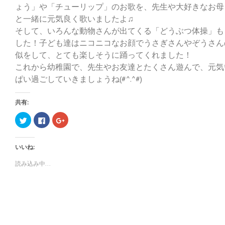
ょう」や「チューリップ」のお歌を、先生や大好きなお母
と一緒に元気良く歌いましたよ♫
そして、いろんな動物さんが出てくる「どうぶつ体操」も
した！子ども達はニコニコなお顔でうさぎさんやぞうさん
似をして、とても楽しそうに踊ってくれました！
これから幼稚園で、先生やお友達とたくさん遊んで、元気
ぱい過ごしていきましょうね(#^.^#)
共有:
ク
F
ク
リ
a
リ
ッ
c
ッ
ク
e
ク
し
b
し
いいね:
て
o
て
T
o
G
w
k
o
読み込み中...
i
で
o
t
共
g
t
有
l
e
す
e
r
る
+
で
に
で
共
は
共
有
ク
有
(
リ
(
新
ッ
新