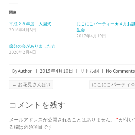
し
ク
し
い
し
い
ウ
て
ウ
ィ
く
ィ
関連
ン
だ
ン
ド
さ
ド
ウ
い
ウ
平成２８年度 入園式
にこにこパーティー★４月お
で
(
で
2016年4月8日
生会
開
新
開
き
し
き
2017年4月19日
ま
い
ま
す
ウ
す
)
ィ
)
節分の会がありました☆
ン
ド
2020年2月4日
ウ
で
開
き
ま
By
Author
|
2015年4月10日
|
リトル組
|
No Comments
す
)
←
お花見さんぽ♫
にこにこパーティ☺
コメントを残す
メールアドレスが公開されることはありません。
*
が付い
る欄は必須項目です