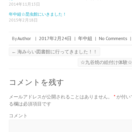
き
し
き
2014年11月13日
ま
い
ま
す
ウ
す
)
ィ
)
年中組☆昆虫館にいきました！
ン
ド
2015年2月18日
ウ
で
開
き
ま
By
Author
|
2017年2月24日
|
年中組
|
No Comments
|
す
)
←
海みらい図書館に行ってきました！！
☆九谷焼の絵付け体験
コメントを残す
メールアドレスが公開されることはありません。
*
が付い
る欄は必須項目です
コメント