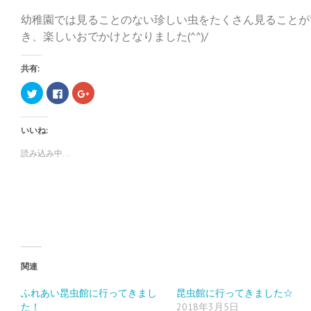
幼稚園では見ることのない珍しい虫をたくさん見ることが
き、楽しいおでかけとなりました(^^)/
共有:
ク
F
ク
リ
a
リ
ッ
c
ッ
ク
e
ク
し
b
し
いいね:
て
o
て
T
o
G
w
k
o
読み込み中...
i
で
o
t
共
g
t
有
l
e
す
e
r
る
+
で
に
で
共
は
共
有
ク
有
(
リ
(
新
ッ
新
し
ク
し
い
し
い
ウ
て
ウ
ィ
く
ィ
関連
ン
だ
ン
ド
さ
ド
ウ
い
ウ
ふれあい昆虫館に行ってきまし
昆虫館に行ってきました☆
で
(
で
た！
2018年3月5日
開
新
開