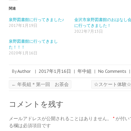
い
し
い
ウ
て
ウ
ィ
く
ィ
関連
ン
だ
ン
ド
さ
ド
ウ
い
ウ
泉野図書館に行ってきました♪
金沢市泉野図書館のおはなし
で
(
で
2017年1月19日
に行ってきました！
開
新
開
き
し
き
2022年7月13日
ま
い
ま
す
ウ
す
)
ィ
)
泉野図書館に行ってきまし
ン
ド
た！！！
ウ
2020年1月16日
で
開
き
ま
す
By
Author
|
2017年1月16日
|
年中組
|
No Comments
|
)
←
年長組＊第一回 お茶会
☆スケート体験
コメントを残す
メールアドレスが公開されることはありません。
*
が付い
る欄は必須項目です