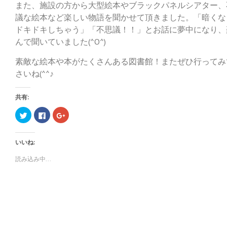
また、施設の方から大型絵本やブラックパネルシアター、
議な絵本など楽しい物語を聞かせて頂きました。「暗くな
ドキドキしちゃう」「不思議！！」とお話に夢中になり、
んで聞いていました(^O^)
素敵な絵本や本がたくさんある図書館！またぜひ行ってみ
さいね(^^♪
共有:
ク
F
ク
リ
a
リ
ッ
c
ッ
ク
e
ク
し
b
し
いいね:
て
o
て
T
o
G
w
k
o
読み込み中...
i
で
o
t
共
g
t
有
l
e
す
e
r
る
+
で
に
で
共
は
共
有
ク
有
(
リ
(
新
ッ
新
し
ク
し